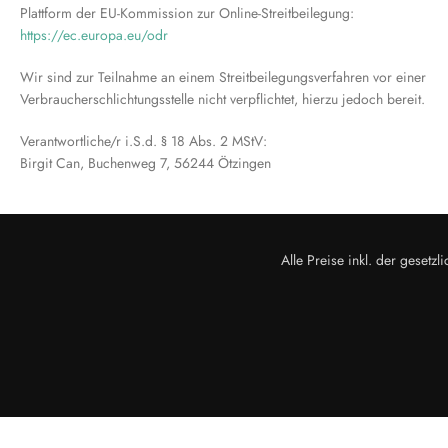
Plattform der EU-Kommission zur Online-Streitbeilegung:
https://ec.europa.eu/odr
Wir sind zur Teilnahme an einem Streitbeilegungsverfahren vor einer
Verbraucherschlichtungsstelle nicht verpflichtet, hierzu jedoch bereit.
Verantwortliche/r i.S.d. § 18 Abs. 2 MStV:
Birgit Can, Buchenweg 7, 56244 Ötzingen
Alle Preise inkl. der geset