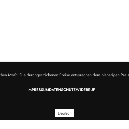
zlichen MwSt. Die durchgestrichenen Preise entsprechen dem bisherigen Prei
IMPRESSUM
DATENSCHUTZ
WIDERRUF
Deutsch