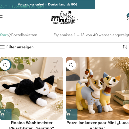
Versandkostenfrei in Deutschland ab 80€
Zum Hauptinhalt springen
Start
/
Porzellankatzen
Ergebnisse 1 – 18 von 40 werden angezeigt
Filter anzeigen
-17%
Rosina Wachtmeister
Porzellankatzenpaar Mini „Luca
Plüschkater „Serafino“
e Sofia“