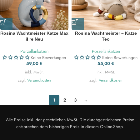
Rosina Wachtmeister Katze Max
Rosina Wachtmeister – Katze
il re Neu
Teo
Porzellankatzen
Porzellankatzen
Keine Bewertungen
Keine Bewertungen
59,00
€
55,00
€
inkl. MwSt.
inkl. MwSt.
zzgl.
Versandkosten
zzgl.
Versandkosten
1
2
3
→
Alle Preise inkl. der gesetzlichen MwSt. Die durchgestrichenen Preise
entsprechen dem bisherigen Preis in diesem Online-Shop.