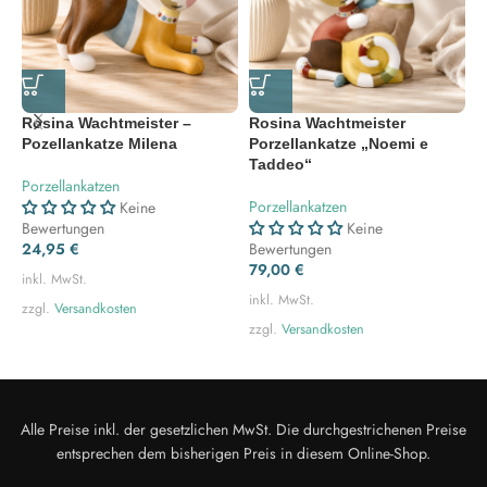
Rosina Wachtmeister –
Rosina Wachtmeister
R
Pozellankatze Milena
Porzellankatze „Noemi e
P
Taddeo“
Porzellankatzen
P
Porzellankatzen
Keine
Bewertungen
Keine
B
24,95
€
Bewertungen
4
79,00
€
inkl. MwSt.
i
inkl. MwSt.
zzgl.
Versandkosten
z
zzgl.
Versandkosten
Alle Preise inkl. der gesetzlichen MwSt. Die durchgestrichenen Preise
entsprechen dem bisherigen Preis in diesem Online-Shop.