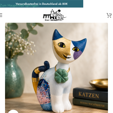
Versandkostenfrei in Deutschland ab 80€
Zum Hauptinhalt springen
Start
/
Porzellankatzen