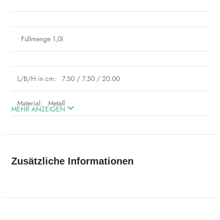
• Füllmenge 1,0l
L/B/H in cm:
7.50 / 7.50 / 20.00
Material:
Metall
MEHR ANZEIGEN
„La Storia di Serafino“ – Rosinas Lieblingskatze – bereichert in
diesem Jahr mit nützlichen Artikeln für den täglichen Gebrauch die
Wohnaccessoires.
Zusätzliche Informationen