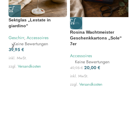
Sektglas „Lestate in
-60%
-
giardino“
Rosina Wachtmeister
Geschirr
,
Accessoires
Geschenkkartons „Sole“
Keine Bewertungen
7er
39,95
€
Accessoires
inkl. MwSt.
Keine Bewertungen
zzgl.
Versandkosten
20,00
€
49,95
€
inkl. MwSt.
Ro
Ge
zzgl.
Versandkosten
7e
Ac
49
ink
zz