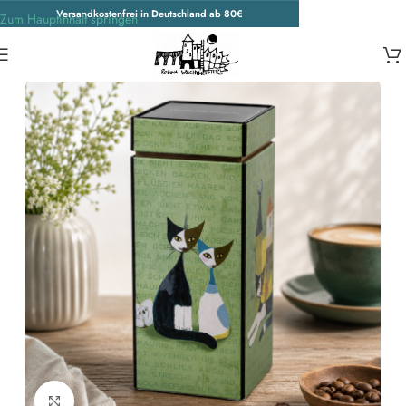
Versandkostenfrei in Deutschland ab 80€
Zum Hauptinhalt springen
Start
/
Wohnen & Accessoires
/
Accessoires
Zum Vergrößern klicken