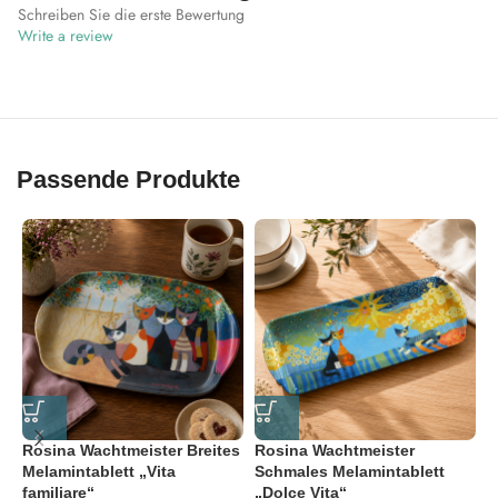
Schreiben Sie die erste Bewertung
Write a review
Passende Produkte
Rosina Wachtmeister Breites
Rosina Wachtmeister
R
Melamintablett „Vita
Schmales Melamintablett
K
familiare“
„Dolce Vita“
S