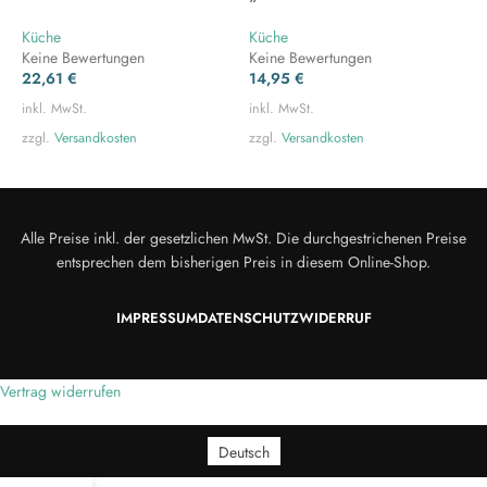
Küche
Küche
A
Keine Bewertungen
Keine Bewertungen
K
22,61
€
14,95
€
1
inkl. MwSt.
inkl. MwSt.
i
zzgl.
Versandkosten
zzgl.
Versandkosten
z
Alle Preise inkl. der gesetzlichen MwSt. Die durchgestrichenen Preise
entsprechen dem bisherigen Preis in diesem Online-Shop.
IMPRESSUM
DATENSCHUTZ
WIDERRUF
Vertrag widerrufen
Deutsch