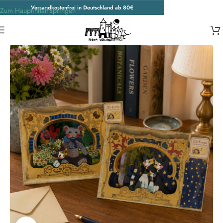
Versandkostenfrei in Deutschland ab 80€
Zum Hauptinhalt springen
Start
/
Wohnen & Accessoires
/
Accessoires
/
Weitere Accessoires