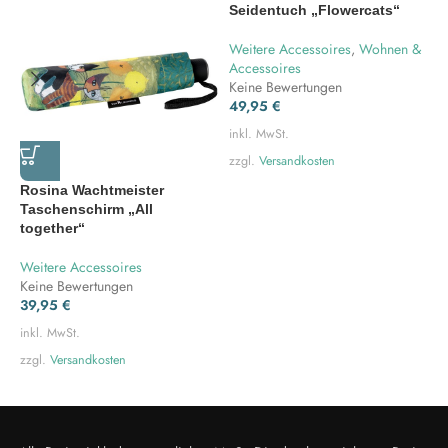
Seidentuch „Flowercats“
S
Weitere Accessoires
,
Wohnen &
W
Accessoires
A
Keine Bewertungen
K
49,95
€
4
inkl. MwSt.
i
zzgl.
Versandkosten
z
Rosina Wachtmeister
Taschenschirm „All
together“
Weitere Accessoires
Keine Bewertungen
39,95
€
inkl. MwSt.
zzgl.
Versandkosten