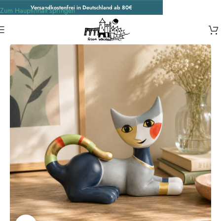
Versandkostenfrei in Deutschland ab 80€
Zum Hauptinhalt springen
Start
/
Porzellankatzen