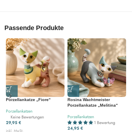
Passende Produkte
Porzellankatze „Fiore“
Rosina Wachtmeister
P
Porzellankatze „Melitina“
„
Porzellankatzen
Porzellankatzen
P
Keine Bewertungen
29,95
€
1 Bewertung
24,95
€
2
inkl. MwSt.