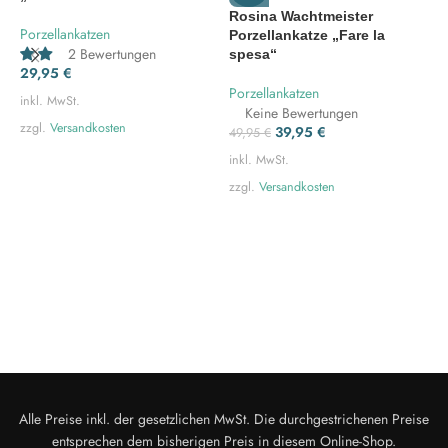
Rosina Wachtmeister
Porzellankatzen
P
Porzellankatze „Fare la
2 Bewertungen
spesa“
29,95
€
2
Porzellankatzen
inkl. MwSt.
i
Keine Bewertungen
zzgl.
Versandkosten
z
39,95
€
49,95
€
inkl. MwSt.
zzgl.
Versandkosten
Alle Preise inkl. der gesetzlichen MwSt. Die durchgestrichenen Preise
entsprechen dem bisherigen Preis in diesem Online-Shop.