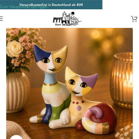
Versandkostenfrei in Deutschland ab 80€
Zum Hauptinhalt springen
Start
/
Porzellankatzen