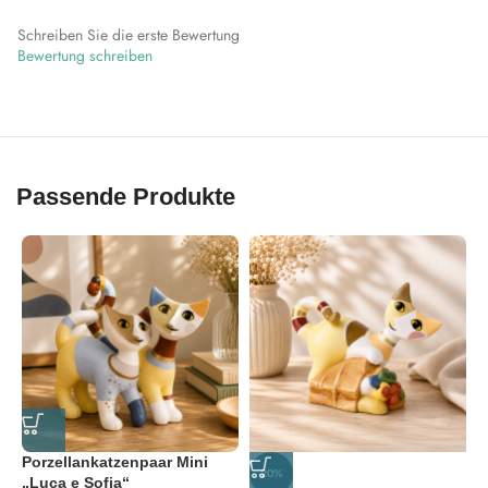
Schreiben Sie die erste Bewertung
Bewertung schreiben
Passende Produkte
Porzellankatzenpaar Mini
R
-20%
„Luca e Sofia“
P