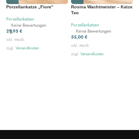
Porzellankatze „Fiore“
Rosina Wachtmeister – Katze
R
Teo
P
Porzellankatzen
Porzellankatzen
P
Keine Bewertungen
29,95
€
Keine Bewertungen
55,00
€
2
inkl. MwSt.
inkl. MwSt.
i
zzgl.
Versandkosten
zzgl.
Versandkosten
z