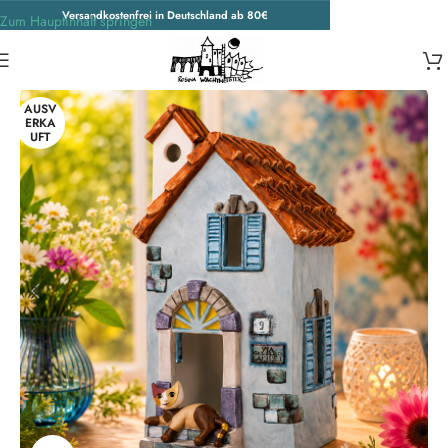
Versandkostenfrei in Deutschland ab 80€
Zum Hauptinhalt springen
Start
/
Porzellankatzen
AUSV
ERKA
UFT