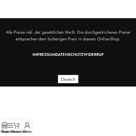
Alle Preise inkl. der gesetzlichen MwSt. Die durchgestrichenen Preise
entsprechen dem bisherigen Preis in diesem Online-Shop.
IMPRESSUM
DATENSCHUTZ
WIDERRUF
Deutsch
Shop
Seitenleiste
Warenkorb
Konto