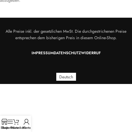
abzugeben.
Alle Preise inkl. der gesetzlichen MwSt. Die durchgestrichenen Preise
entsprechen dem bisherigen Preis in diesem Online-Shop.
IMPRESSUM
DATENSCHUTZ
WIDERRUF
Deutsch
Shop
Seitenleiste
Warenkorb
Konto