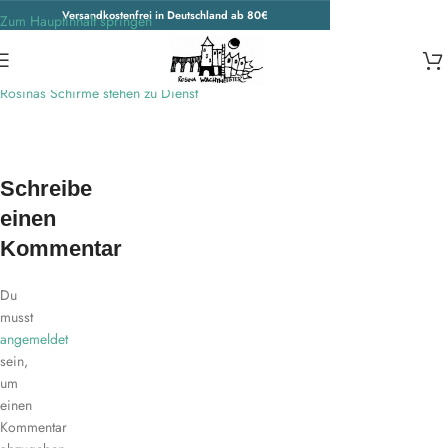
Versandkostenfrei in Deutschland ab 80€
Zum Hauptinhalt springen
Aprilwetter?
Rosinas Schirme stehen zu Dienst
Schreibe
einen
Kommentar
Du
musst
angemeldet
sein,
um
einen
Kommentar