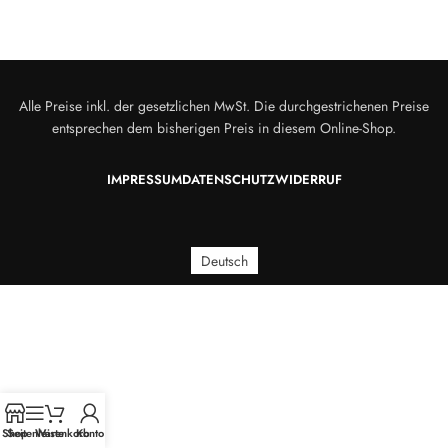
Alle Preise inkl. der gesetzlichen MwSt. Die durchgestrichenen Preise
entsprechen dem bisherigen Preis in diesem Online-Shop.
IMPRESSUM
DATENSCHUTZ
WIDERRUF
Deutsch
Shop
Seitenleiste
Warenkorb
Konto