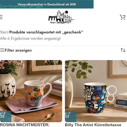
Versandkostenfrei in Deutschland ab 80€
Zum Hauptinhalt springen
geschenk
Start
/
Produkte verschlagwortet mit „geschenk“
Alle 6 Ergebnisse werden angezeigt
Filter anzeigen
ROSINA WACHTMEISTER:
Billy The Artist Künstlertasse