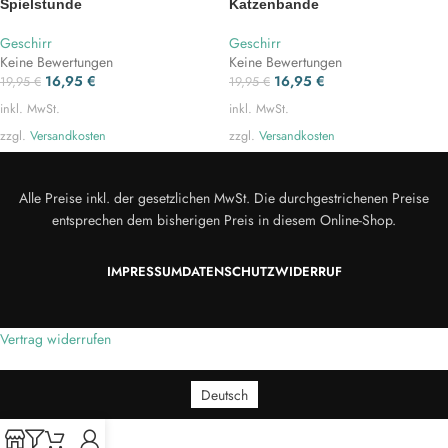
Spielstunde
Katzenbande
Geschirr
Geschirr
Keine Bewertungen
Keine Bewertungen
16,95
€
16,95
€
19,95
€
19,95
€
inkl. MwSt.
inkl. MwSt.
zzgl.
Versandkosten
zzgl.
Versandkosten
Alle Preise inkl. der gesetzlichen MwSt. Die durchgestrichenen Preise
entsprechen dem bisherigen Preis in diesem Online-Shop.
IMPRESSUM
DATENSCHUTZ
WIDERRUF
Vertrag widerrufen
Deutsch