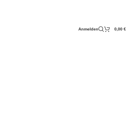
Anmelden
0,00
€
igen
Zeige
9
12
18
24