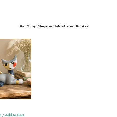
Start
Shop
Pflegeprodukte
Ostern
Kontakt
rschlagwortet mit „Katze“
Filter anze
 / Add to Cart