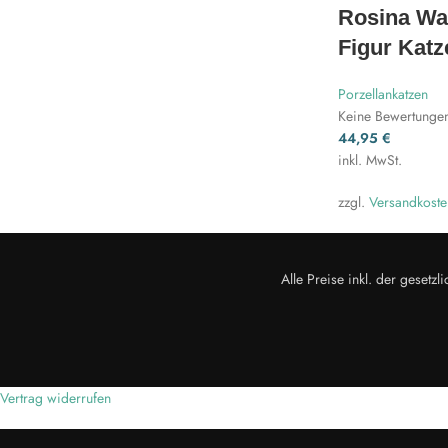
Rosina Wa
Figur Katz
Porzellankatzen
Keine Bewertunge
44,95
€
inkl. MwSt.
zzgl.
Versandkoste
Alle Preise inkl. der geset
Vertrag widerrufen