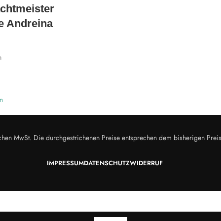
chtmeister
e Andreina
n
n
zlichen MwSt. Die durchgestrichenen Preise entsprechen dem bisherigen Prei
IMPRESSUM
DATENSCHUTZ
WIDERRUF