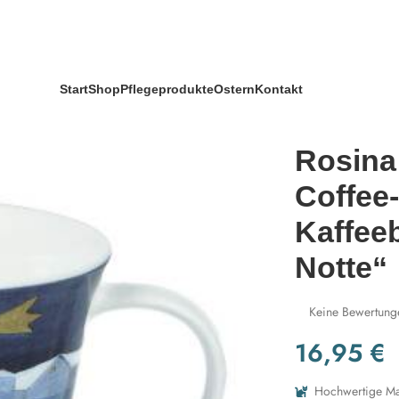
offee-/Tea Mug Kaffeebecher „Serena Notte“
Start
Shop
Pflegeprodukte
Ostern
Kontakt
Rosina
Coffee
Kaffee
Notte“
Keine Bewertung
16,95
€
Hochwertige Mat