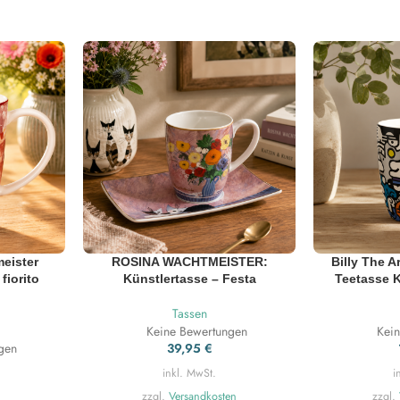
eister
ROSINA WACHTMEISTER:
Billy The A
fiorito
Künstlertasse – Festa
Teetasse 
Tassen
Keine Bewertungen
Kei
gen
39,95
€
inkl. MwSt.
i
zzgl.
Versandkosten
zzgl.