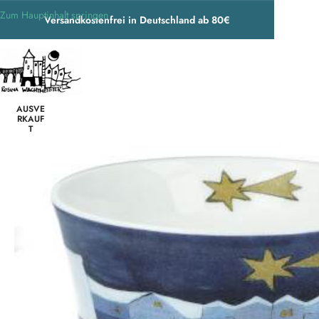
Zum Hauptinhalt springen
Versandkostenfrei in Deutschland ab 80€
Start
/
Wohnen & Accessoires
/
Geschirr
/
Tassen
/
Rosina Wachtmeister C
AUSVE
RKAUF
T