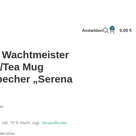
0
Anmelden
0,00
€
 Wachtmeister
-/Tea Mug
becher „Serena
en
inkl. 19 % MwSt.
zzgl.
Versandkosten
erialien