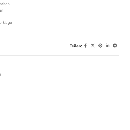
ntisch
eit
erktage
Teilen:
g