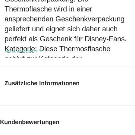
Thermoflasche wird in einer
ansprechenden Geschenkverpackung
geliefert und eignet sich daher auch
perfekt als Geschenk für Disney-Fans.
Kategorie: Diese Thermosflasche
MEHR ANZEIGEN
gehört zur Kategorie der
Thermoflaschen und ist ideal für die
Schule, Arbeit oder Outdoor-Abenteuer
Zusätzliche Informationen
geeignet.
Maße: Die Thermosflasche hat eine
Höhe von 21,5 cm und einen
Durchmesser von 6,5 cm, was sie
Kundenbewertungen
handlich und leicht zu transportieren