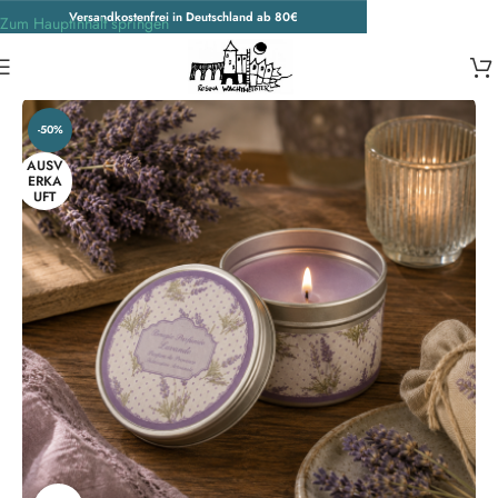
Versandkostenfrei in Deutschland ab 80€
Zum Hauptinhalt springen
Start
/
Pflegeprodukte
-50%
AUSV
ERKA
UFT