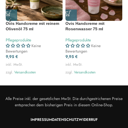
Ovis Handcreme mit reinem
Ovis Handcreme mit
O
Olivenöl 75 ml
Rosenwasser 75 ml
7
Pflegeprodukte
Pflegeprodukte
P
Keine
Keine
Bewertungen
Bewertungen
B
9,95
€
9,95
€
9
inkl. MwSt.
inkl. MwSt.
i
zzgl.
Versandkosten
zzgl.
Versandkosten
z
Alle Preise inkl. der gesetzlichen MwSt. Die durchgestrichenen Preise
entsprechen dem bisherigen Preis in diesem Online-Shop.
IMPRESSUM
DATENSCHUTZ
WIDERRUF