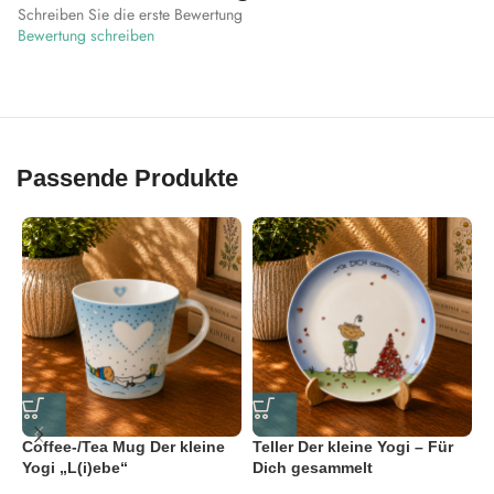
Schreiben Sie die erste Bewertung
Bewertung schreiben
Passende Produkte
Coffee-/Tea Mug Der kleine
Teller Der kleine Yogi – Für
T
Yogi „L(i)ebe“
Dich gesammelt
C