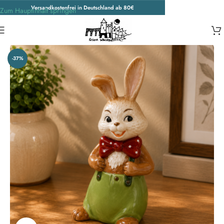
Versandkostenfrei in Deutschland ab 80€
Zum Hauptinhalt springen
Start
/
Ostern
-37%