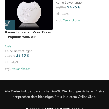
Keine Bewertungen
K
24,95
€
35,95
€
3
inkl. MwSt.
i
zzgl.
Versandkosten
z
Kaiser Porzellan Vase 12 cm
– Papillon weiß Set
Ostern
Keine Bewertungen
24,95
€
39,95
€
inkl. MwSt.
zzgl.
Versandkosten
Alle Preise inkl. der gesetzlichen MwSt. Die durchgestrichenen Preise
entsprechen dem bisherigen Preis in diesem Online-Shop.