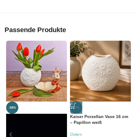
Passende Produkte
-38%
-31%
Kaiser Porzellan Vase 16 cm
O
– Papillon weiß
F
Ostern
O