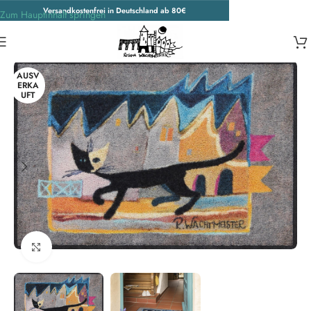
Versandkostenfrei in Deutschland ab 80€
Zum Hauptinhalt springen
Start
/
Unkategorisiert
AUSV
ERKA
UFT
Zum Vergrößern klicken