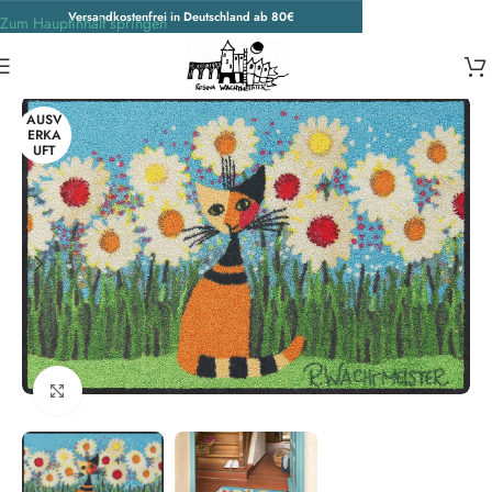
Versandkostenfrei in Deutschland ab 80€
Zum Hauptinhalt springen
Start
/
Unkategorisiert
AUSV
ERKA
UFT
Zum Vergrößern klicken