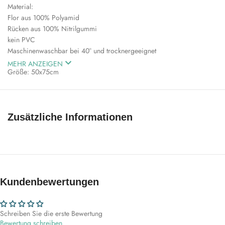
Material:
Flor aus 100% Polyamid
Rücken aus 100% Nitrilgummi
kein PVC
Maschinenwaschbar bei 40° und trocknergeeignet
MEHR ANZEIGEN
Größe: 50x75cm
Hinweis: bitte beachten Sie, dass die angegebenen Maße um ca. +/-
5% je nach Charge abweichen können
Zusätzliche Informationen
Kundenbewertungen
Schreiben Sie die erste Bewertung
Bewertung schreiben