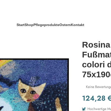
ll arcobaleno“ 75x190cm
Start
Shop
Pflegeprodukte
Ostern
Kontakt
Rosina
Fußmat
colori 
75x19
Keine Bewertung
124,28
Hochwertige Mat