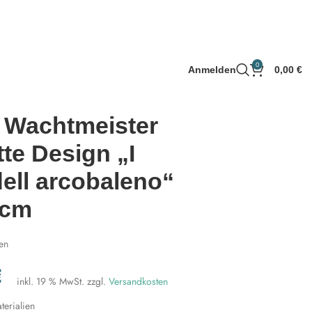
0
Anmelden
0,00
€
 Wachtmeister
te Design „I
dell arcobaleno“
0cm
en
€
inkl. 19 % MwSt.
zzgl.
Versandkosten
erialien