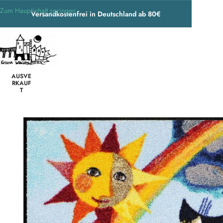
Zum Hauptinhalt springen
Versandkostenfrei in Deutschland ab 80€
Start
/
Unkategorisiert
/
Rosina Wachtmeister Fußmatte Design „I colori de
AUSVE
RKAUF
T