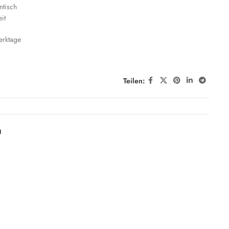
ntisch
eit
erktage
Teilen:
g