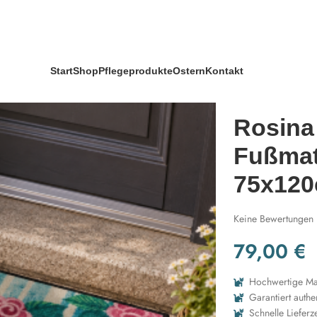
 Design „Marie“ 75x120cm
Start
Shop
Pflegeprodukte
Ostern
Kontakt
Rosina
Fußmat
75x12
Keine Bewertungen
79,00
€
Hochwertige Mat
Garantiert authe
Schnelle Lieferze