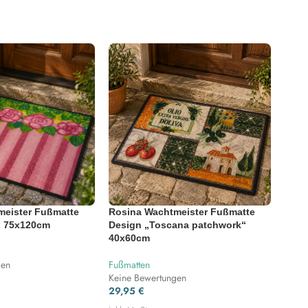
meister Fußmatte
Rosina Wachtmeister Fußmatte
Rosi
“ 75x120cm
Design „Toscana patchwork“
Desi
40x60cm
50x7
gen
Fußmatten
Fußma
Keine Bewertungen
45,
29,95
€
inkl. 