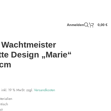
Anmelden
0,00
€
 Wachtmeister
te Design „Marie“
0cm
inkl. 19 % MwSt.
zzgl.
Versandkosten
erialien
ntisch
it