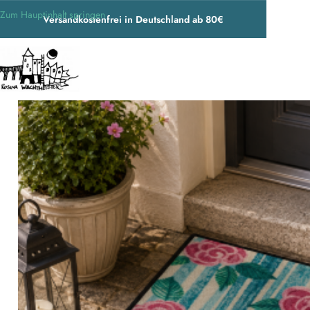
Zum Hauptinhalt springen
Versandkostenfrei in Deutschland ab 80€
Start
/
Wohnen & Accessoires
/
Fußmatten
/
Rosina Wachtmeister Fußmatte