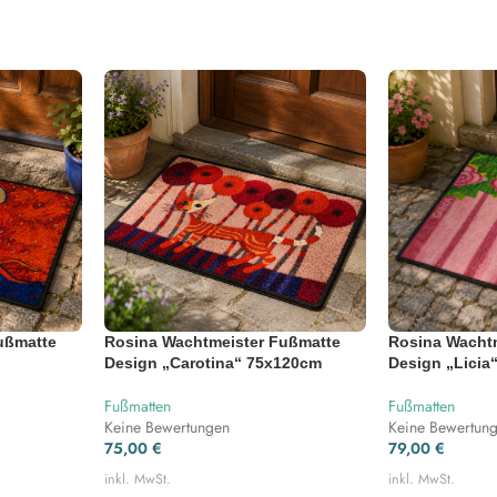
ußmatte
Rosina Wachtmeister Fußmatte
Rosina Wacht
Design „Carotina“ 75x120cm
Design „Licia
Fußmatten
Fußmatten
Keine Bewertungen
Keine Bewertun
75,00
€
79,00
€
inkl. MwSt.
inkl. MwSt.