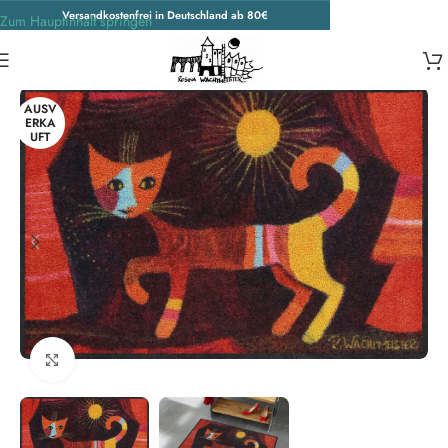
Versandkostenfrei in Deutschland ab 80€
Zum Hauptinhalt springen
Start
/
Unkategorisiert
AUSV
ERKA
UFT
Zum Vergrößern klicken