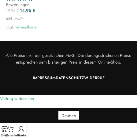
Bewertungen
14,95
€
19,95
€
inkl. MwSt.
zzgl.
Versandkosten
Alle Preise inkl. der gesetzlichen MwSt. Die durchgestrichenen Preise
entsprechen dem bisherigen Preis in diesem Online-Shop.
IMPRESSUM
DATENSCHUTZ
WIDERRUF
Vertrag widerrufen
Deutsch
Shop
Warenkorb
Konto