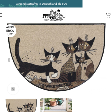
Versandkostenfrei in Deutschland ab 80€
Zum Hauptinhalt springen
Start
/
Unkategorisiert
AUSV
ERKA
UFT
Zum Vergrößern klicken