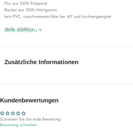
Flor aus 100% Polyamid
Rücken aus 100% Nitrilgummi
kein PVC, maschinenwaschbar bei 40° und trocknergeeignet
Maße: 60x85cm
MEHR ANZEIGEN
Hinweis: bitte beachten Sie, dass die angegebenen Maße um ca. +/-
5% je nach Charge abweichen können
Zusätzliche Informationen
Kundenbewertungen
Schreiben Sie die erste Bewertung
Bewertung schreiben