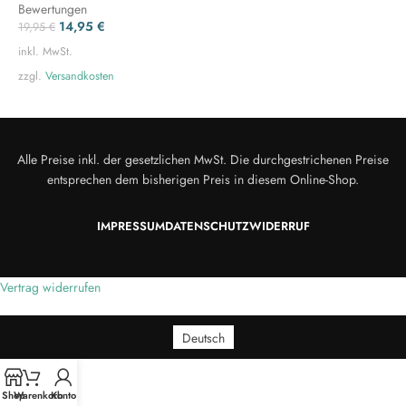
Bewertungen
14,95
€
19,95
€
inkl. MwSt.
zzgl.
Versandkosten
Alle Preise inkl. der gesetzlichen MwSt. Die durchgestrichenen Preise
entsprechen dem bisherigen Preis in diesem Online-Shop.
IMPRESSUM
DATENSCHUTZ
WIDERRUF
Vertrag widerrufen
Deutsch
Shop
Warenkorb
Konto