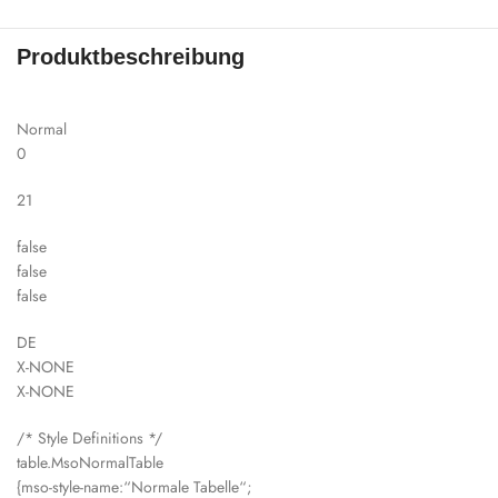
Produktbeschreibung
Normal
0
21
false
false
false
DE
X-NONE
X-NONE
/* Style Definitions */
table.MsoNormalTable
{mso-style-name:“Normale Tabelle“;