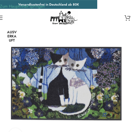
Versandkostenfrei in Deutschland ab 80€
Zum Hauptinhalt springen
Start
/
Unkategorisiert
AUSV
ERKA
UFT