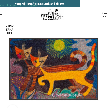
Versandkostenfrei in Deutschland ab 80€
Zum Hauptinhalt springen
Start
/
Unkategorisiert
AUSV
ERKA
UFT