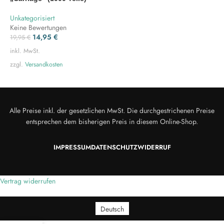
Unkategorisiert
Keine Bewertungen
14,95
€
19,95
€
inkl. MwSt.
zzgl.
Versandkosten
Alle Preise inkl. der gesetzlichen MwSt. Die durchgestrichenen Preise
entsprechen dem bisherigen Preis in diesem Online-Shop.
IMPRESSUM
DATENSCHUTZ
WIDERRUF
Vertrag widerrufen
Deutsch