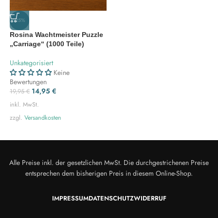
-25%
Rosina Wachtmeister Puzzle
„Carriage“ (1000 Teile)
Unkategorisiert
Keine
Bewertungen
14,95
€
19,95
€
inkl. MwSt.
zzgl.
Versandkosten
Alle Preise inkl. der gesetzlichen MwSt. Die durchgestrichenen Preise
entsprechen dem bisherigen Preis in diesem Online-Shop.
IMPRESSUM
DATENSCHUTZ
WIDERRUF