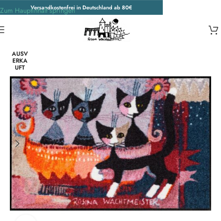
Versandkostenfrei in Deutschland ab 80€
Zum Hauptinhalt springen
Start
/
Unkategorisiert
AUSV
ERKA
UFT