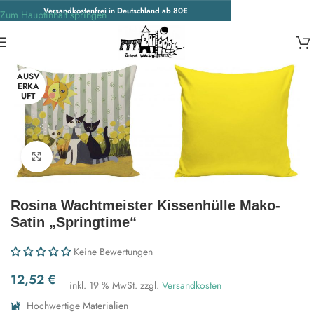
Versandkostenfrei in Deutschland ab 80€
Zum Hauptinhalt springen
Start
/
Wohnen & Accessoires
/
Bettwäsche
AUSV
ERKA
UFT
Zum Vergrößern klicken
Rosina Wachtmeister Kissenhülle Mako-
Satin „Springtime“
Keine Bewertungen
12,52
€
inkl. 19 % MwSt.
zzgl.
Versandkosten
Hochwertige Materialien