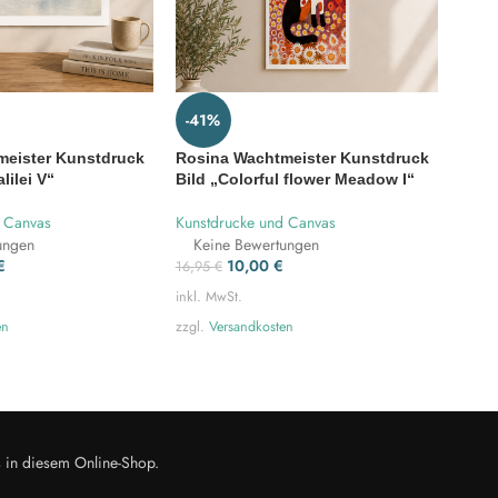
-41%
-37
meister Kunstdruck
Rosina Wachtmeister Kunstdruck
Rosi
lilei V“
Bild „Colorful flower Meadow I“
„Two
d Canvas
Kunstdrucke und Canvas
Kunst
ungen
Keine Bewertungen
Ke
€
10,00
€
16,95
€
39,9
inkl. MwSt.
inkl. 
en
zzgl.
Versandkosten
zzgl.
s in diesem Online-Shop.