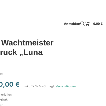
Anmelden
0,00
€
 Wachtmeister
ruck „Luna
en
0,00
€
inkl. 19 % MwSt.
zzgl.
Versandkosten
erialien
ntisch
it