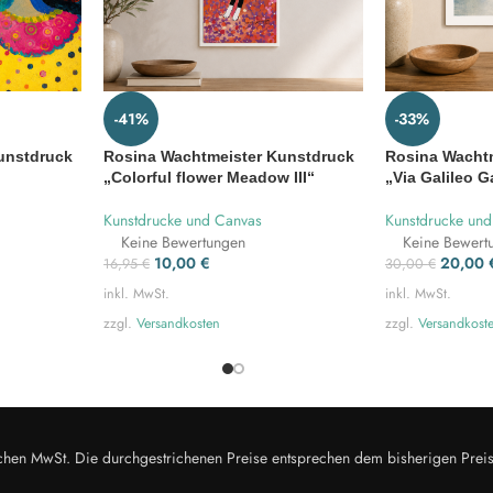
-41%
-33%
unstdruck
Rosina Wachtmeister Kunstdruck
Rosina Wacht
„Colorful flower Meadow III“
„Via Galileo Ga
Kunstdrucke und Canvas
Kunstdrucke un
g
Keine Bewertungen
Keine Bewert
10,00
€
20,00
16,95
€
30,00
€
inkl. MwSt.
inkl. MwSt.
zzgl.
Versandkosten
zzgl.
Versandkost
zlichen MwSt. Die durchgestrichenen Preise entsprechen dem bisherigen Prei