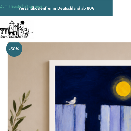
Zum Hauptinhalt springen
Versandkostenfrei in Deutschland ab 80€
Start
/
Wohnen & Accessoires
/
Dekoartikel
/
Kunstdrucke und Canvas
/
Rosina
-50%