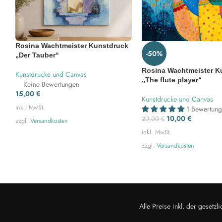
Rosina Wachtmeister Kunstdruck
-50%
„Der Tauber“
Rosina Wachtmeister K
Kunstdrucke und Canvas
„The flute player“
Keine Bewertungen
15,00
€
Kunstdrucke und Canvas
inkl. MwSt.
1 Bewertun
10,00
€
20,00
€
zzgl.
Versandkosten
inkl. MwSt.
zzgl.
Versandkosten
Alle Preise inkl. der geset