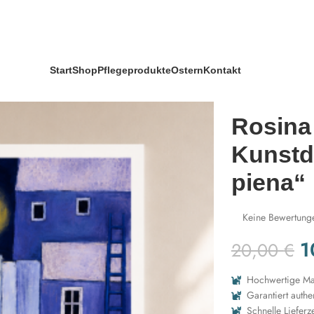
 Wachtmeister Kunstdruck „Luna piena“
Start
Shop
Pflegeprodukte
Ostern
Kontakt
Rosina
Kunstd
piena“
Keine Bewertung
1
20,00
€
Hochwertige Mat
Garantiert authe
Schnelle Lieferze