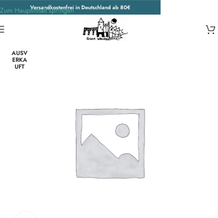
Versandkostenfrei in Deutschland ab 80€
Zum Hauptinhalt springen
Start
/
Wohnen & Accessoires
/
Bettwäsche
AUSV
ERKA
UFT