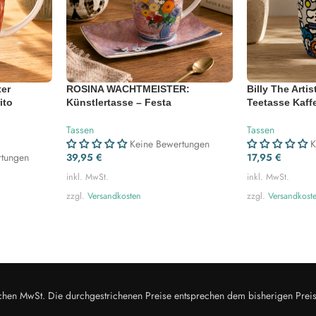
er
ROSINA WACHTMEISTER:
Billy The Arti
ito
Künstlertasse – Festa
Teetasse Kaff
Tassen
Tassen
Keine Bewertungen
K
rtungen
39,95
€
17,95
€
inkl. MwSt.
inkl. MwSt.
zzgl.
Versandkosten
zzgl.
Versandkost
zlichen MwSt. Die durchgestrichenen Preise entsprechen dem bisherigen Prei