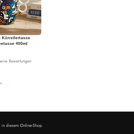
st Künstlertasse
eetasse 400ml
eine Bewertungen
en
s in diesem Online-Shop.