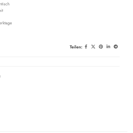
ntisch
it
erktage
Teilen:
g