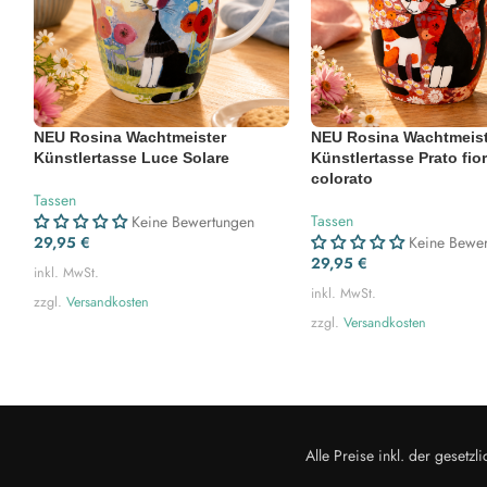
NEU Rosina Wachtmeister
NEU Rosina Wachtmeist
Künstlertasse Luce Solare
Künstlertasse Prato fior
colorato
Tassen
Tassen
Keine Bewertungen
29,95
€
Keine Bewe
29,95
€
inkl. MwSt.
inkl. MwSt.
zzgl.
Versandkosten
zzgl.
Versandkosten
Alle Preise inkl. der geset