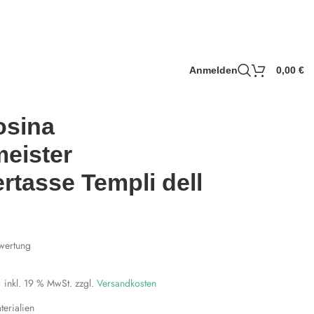
Anmelden
0,00
€
sina
eister
rtasse Templi dell
wertung
inkl. 19 % MwSt.
zzgl.
Versandkosten
erialien