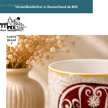
Zum Hauptinhalt springen
Versandkostenfrei in Deutschland ab 80€
Start
/
Wohnen & Accessoires
/
Geschirr
/
Tassen
/
NEU Rosina Wachtmeister 
AUSVE
RKAUF
T