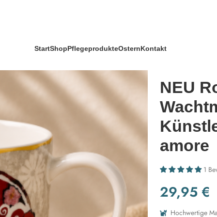
Künstlertasse Templi dell amore
Start
Shop
Pflegeprodukte
Ostern
Kontakt
NEU Ro
Wachtm
Künstle
amore
1 Be
29,95
€
Hochwertige Mat