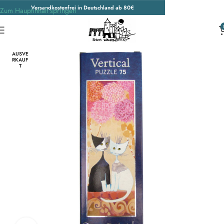
Versandkostenfrei in Deutschland ab 80€
Zum Hauptinhalt springen
Start
/
Unkategorisiert
AUSVE
RKAUF
T