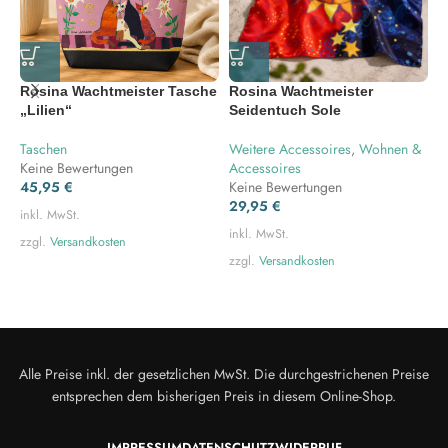
Gewicht: 0,25 kg
Rosina Wachtmeister Tasche
Rosina Wachtmeister
R
„Lilien“
Seidentuch Sole
L
R
Taschen
Weitere Accessoires
,
Wohnen &
Keine Bewertungen
Accessoires
W
45,95
€
Keine Bewertungen
K
29,95
€
2
inkl. MwSt.
inkl. MwSt.
i
zzgl.
Versandkosten
zzgl.
Versandkosten
z
Alle Preise inkl. der gesetzlichen MwSt. Die durchgestrichenen Preise
entsprechen dem bisherigen Preis in diesem Online-Shop.
IMPRESSUM
DATENSCHUTZ
WIDERRUF