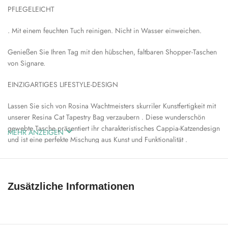
PFLEGELEICHT
. Mit einem feuchten Tuch reinigen. Nicht in Wasser einweichen.
Genießen Sie Ihren Tag mit den hübschen, faltbaren Shopper-Taschen
von Signare.
EINZIGARTIGES LIFESTYLE-DESIGN
Lassen Sie sich von Rosina Wachtmeisters skurriler Kunstfertigkeit mit
unserer Resina Cat Tapestry Bag verzaubern . Diese wunderschön
gewebte Tasche präsentiert ihr charakteristisches Cappia-Katzendesign
MEHR ANZEIGEN
und ist eine perfekte Mischung aus Kunst und Funktionalität .
Exquisites Wandteppichdesign – Inspiriert von Wachtmeisters
ikonischen Katzenillustrationen erweckt der reich gewebte Stoff ihre
kräftigen Farben und verspielten Details zum Leben.
Zusätzliche Informationen
Stilvoll und praktisch – Entworfen für alltägliche Eleganz , mit reichlich
Platz für Ihre wichtigsten Dinge.
Perfekt für Kunst- und Katzenliebhaber – Ein entzückendes Statement-