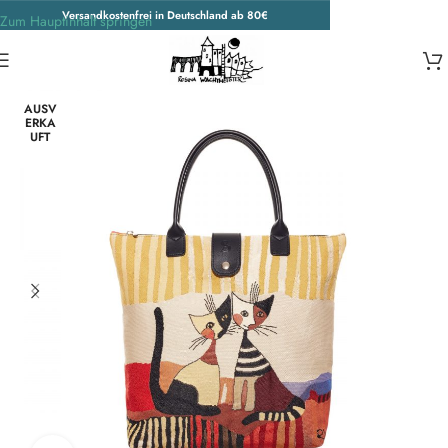
Versandkostenfrei in Deutschland ab 80€
Zum Hauptinhalt springen
Start
/
Wohnen & Accessoires
/
Accessoires
/
Weitere Accessoires
AUSV
ERKA
UFT