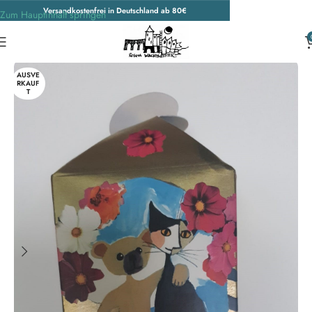
Versandkostenfrei in Deutschland ab 80€
Zum Hauptinhalt springen
Start
/
Wohnen & Accessoires
/
Accessoires
/
Weitere Accessoires
AUSVE
RKAUF
T