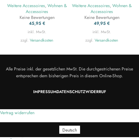
Weitere Accessoires
,
Wohnen &
Weitere Accessoires
,
Wohnen &
W
Accessoires
Accessoires
Keine Bewertungen
Keine Bewertungen
45,95
€
49,95
€
inkl. MwSt.
inkl. MwSt.
zzgl.
Versandkosten
zzgl.
Versandkosten
Alle Preise inkl. der gesetzlichen MwSt. Die durchgestrichenen Preise
entsprechen dem bisherigen Preis in diesem Online-Shop.
IMPRESSUM
DATENSCHUTZ
WIDERRUF
Vertrag widerrufen
Deutsch