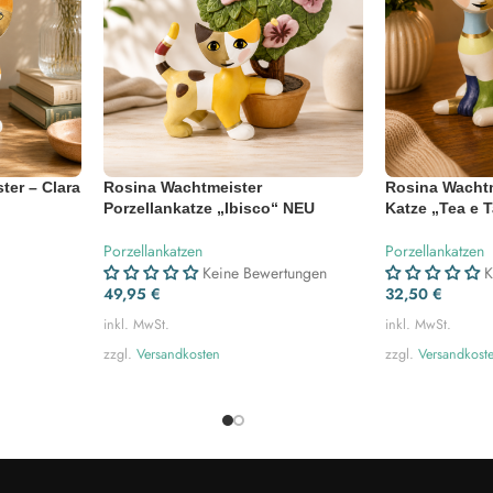
ter – Clara
Rosina Wachtmeister
Rosina Wachtm
Porzellankatze „Ibisco“ NEU
Katze „Tea e T
Porzellankatzen
Porzellankatzen
g
Keine Bewertungen
K
49,95
€
32,50
€
inkl. MwSt.
inkl. MwSt.
zzgl.
Versandkosten
zzgl.
Versandkost