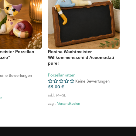
eister Porzellan
Rosina Wachtmeister
Rosi
azio“
Willkommensschild Accomodati
Mika
pure!
Porze
Porzellankatzen
eine Bewertungen
Keine Bewertungen
32,5
55,00
€
inkl. 
inkl. MwSt.
en
zzgl.
zzgl.
Versandkosten