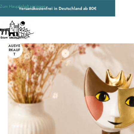
Zum Hauptinhalt springen
Versandkostenfrei in Deutschland ab 80€
Start
/
Porzellankatzen
/
Rosina Wachtmeister Katze/ Cat Gina la principes
AUSVE
RKAUF
T