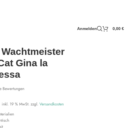
Anmelden
0,00
€
 Wachtmeister
Cat Gina la
pessa
e Bewertungen
inkl. 19 % MwSt.
zzgl.
Versandkosten
erialien
ntisch
it