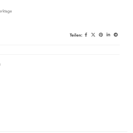
erktage
Teilen:
g