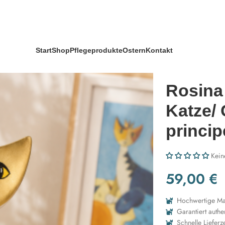
sa
Start
Shop
Pflegeprodukte
Ostern
Kontakt
Rosina
Katze/ 
princi
Kein
59,00
€
Hochwertige Mat
Garantiert authe
Schnelle Lieferze