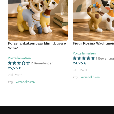
Porzellankatzenpaar Mini „Luca e
Figur Rosina Wachtmeis
Sofia“
Porzellankatzen
Porzellankatzen
1 Bewertun
2 Bewertungen
24,95
€
29,95
€
inkl. MwSt.
inkl. MwSt.
zzgl.
Versandkosten
zzgl.
Versandkosten