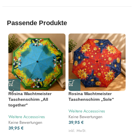
Passende Produkte
Rosina Wachtmeister
Rosina Wachtmeister
“S
Taschenschirm „All
Taschenschirm „Sole“
un
together“
Weitere Accessoires
We
Weitere Accessoires
Keine Bewertungen
Ke
Keine Bewertungen
39,95
€
10
39,95
€
inkl. MwSt.
ink