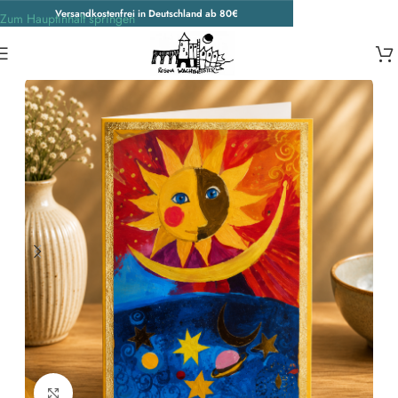
Versandkostenfrei in Deutschland ab 80€
Zum Hauptinhalt springen
Start
/
Wohnen & Accessoires
/
Accessoires
/
Weitere Accessoires
Zum Vergrößern klicken