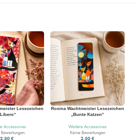
meister Lesezeichen
Rosina Wachtmeister Lesezeichen
Ros
„Libero“
„Bunte Katzen“
e Accessoires
Weitere Accessoires
 Bewertungen
Keine Bewertungen
2,50
€
2,50
€