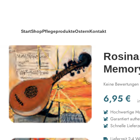
a Wachtmeister Memory
Start
Shop
Pflegeprodukte
Ostern
Kontakt
Rosina
Memor
Keine Bewertungen
6,95
€
i
Hochwertige Mat
Garantiert authe
Schnelle Lieferz
Lieferzeit 2-4 W