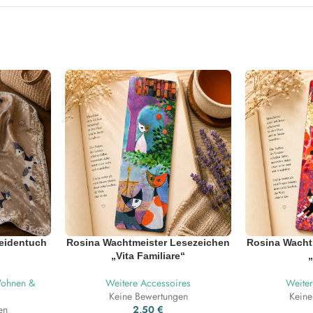
eidentuch
Rosina Wachtmeister Lesezeichen
Rosina Wacht
„Vita Familiare“
ohnen &
Weitere Accessoires
Weiter
Keine Bewertungen
Keine
en
2,50
€