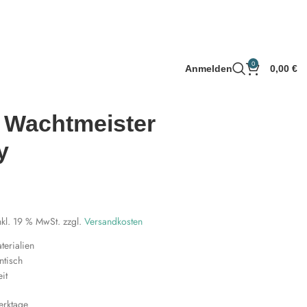
0
Anmelden
0,00
€
 Wachtmeister
y
nkl. 19 % MwSt.
zzgl.
Versandkosten
erialien
ntisch
eit
erktage