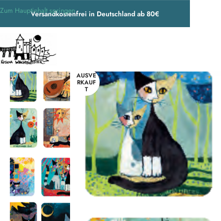
Zum Hauptinhalt springen
Versandkostenfrei in Deutschland ab 80€
Start
/
Wohnen & Accessoires
/
Accessoires
/
Weitere Accessoires
/
Rosin
AUSVE
RKAUF
T