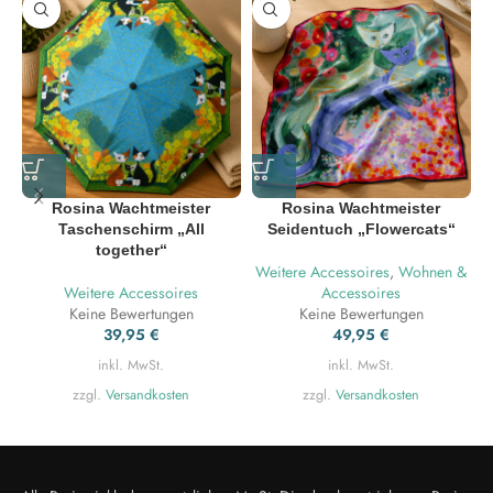
Rosina Wachtmeister
Rosina Wachtmeister
Taschenschirm „All
Seidentuch „Flowercats“
together“
Weitere Accessoires
,
Wohnen &
Weitere Accessoires
Accessoires
Keine Bewertungen
Keine Bewertungen
39,95
€
49,95
€
inkl. MwSt.
inkl. MwSt.
zzgl.
Versandkosten
zzgl.
Versandkosten