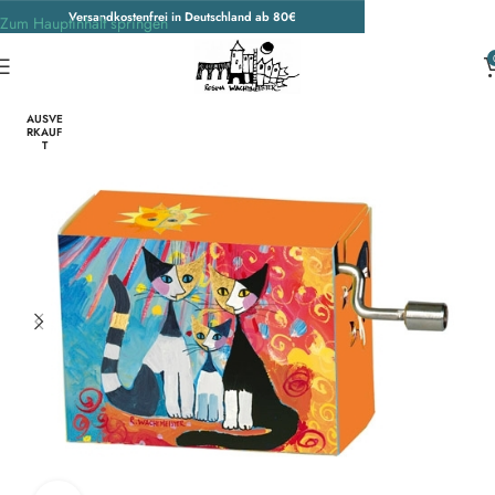
Versandkostenfrei in Deutschland ab 80€
Zum Hauptinhalt springen
Start
/
Wohnen & Accessoires
/
Accessoires
/
Weitere Accessoires
AUSVE
RKAUF
T