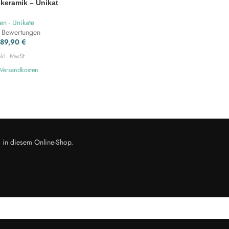
nkeramik – Unikat
en - Unikate
 Bewertungen
189,90
€
nkl. MwSt.
Versandkosten
s in diesem Online-Shop.