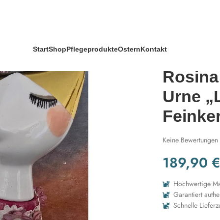
ni“ aus Feinkeramik – Unikat
Start
Shop
Pflegeprodukte
Ostern
Kontakt
Rosina
Urne „
Feinke
Keine Bewertungen
189,90
Hochwertige Mat
Garantiert authe
Schnelle Lieferz