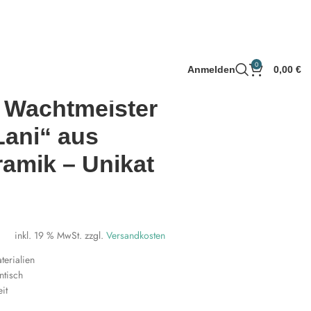
0
Anmelden
0,00
€
 Wachtmeister
Lani“ aus
ramik – Unikat
€
inkl. 19 % MwSt.
zzgl.
Versandkosten
erialien
ntisch
eit