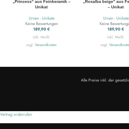
„Princess“ aus Feinkeramik –
„Rosalba beige“ aus F
Unikat
– Unikat
Urnen - Unikate
Urnen - Unikate
Keine Bewertungen
Keine Bewertung
189,90
€
189,90
€
inkl. MwSt.
inkl. MwSt.
zzgl.
Versandkosten
zzgl.
Versandkost
Alle Preise inkl. der geset
Vertrag widerrufen