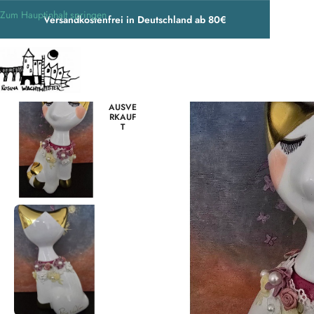
Zum Hauptinhalt springen
Versandkostenfrei in Deutschland ab 80€
Start
/
Exklusives
/
Unikate
/
Urnen - Unikate
/
Rosina Wachtmeister Urne „La
AUSVE
RKAUF
T