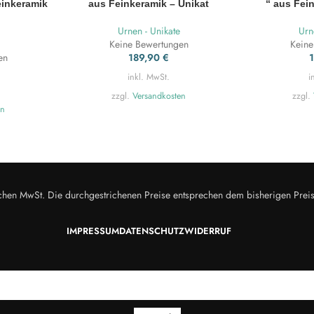
einkeramik
aus Feinkeramik – Unikat
“ aus Fei
Urnen - Unikate
Urn
Keine Bewertungen
Keine
en
189,90
€
inkl. MwSt.
i
zzgl.
Versandkosten
zzgl.
en
zlichen MwSt. Die durchgestrichenen Preise entsprechen dem bisherigen Prei
IMPRESSUM
DATENSCHUTZ
WIDERRUF