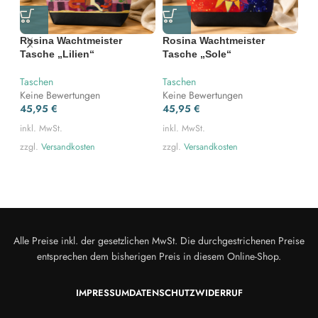
Rosina Wachtmeister
Rosina Wachtmeister
Ro
Tasche „Lilien“
Tasche „Sole“
Ta
Taschen
Taschen
Ta
Keine Bewertungen
Keine Bewertungen
Ke
45,95
€
45,95
€
4
inkl. MwSt.
inkl. MwSt.
ink
zzgl.
Versandkosten
zzgl.
Versandkosten
zz
Alle Preise inkl. der gesetzlichen MwSt. Die durchgestrichenen Preise
entsprechen dem bisherigen Preis in diesem Online-Shop.
IMPRESSUM
DATENSCHUTZ
WIDERRUF