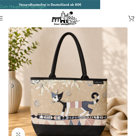
Versandkostenfrei in Deutschland ab 80€
Zum Hauptinhalt springen
Start
/
Wohnen & Accessoires
/
Accessoires
/
Taschen
Zum Vergrößern klicken