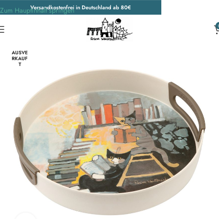
Versandkostenfrei in Deutschland ab 80€
Zum Hauptinhalt springen
Start
/
Unkategorisiert
AUSVE
RKAUF
T