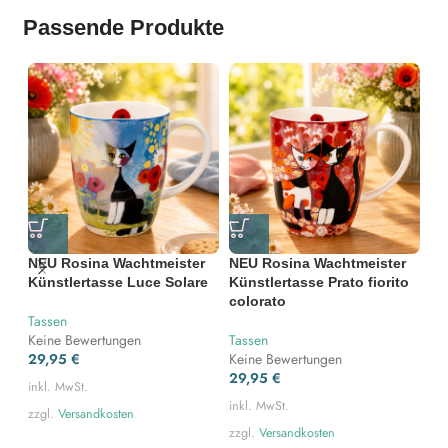
Passende Produkte
NEU Rosina Wachtmeister
NEU Rosina Wachtmeister
-
Künstlertasse Luce Solare
Künstlertasse Prato fiorito
colorato
Ta
Tassen
Ka
Keine Bewertungen
Tassen
29,95
€
Keine Bewertungen
Ge
29,95
€
Ke
inkl. MwSt.
19
inkl. MwSt.
zzgl.
Versandkosten
ink
zzgl.
Versandkosten