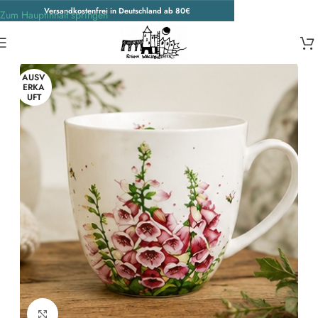
Versandkostenfrei in Deutschland ab 80€
Zum Hauptinhalt springen
Start
/
Wohnen & Accessoires
/
Geschirr
/
Tassen
AUSV
ERKA
UFT
Zum Vergrößern klicken