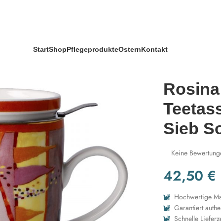
etasse mit Deckel und Sieb Sottosopra
Start
Shop
Pflegeprodukte
Ostern
Kontakt
Rosina
Teetas
Sieb S
Keine Bewertung
42,50
€
Hochwertige Mat
Garantiert authe
Schnelle Lieferz