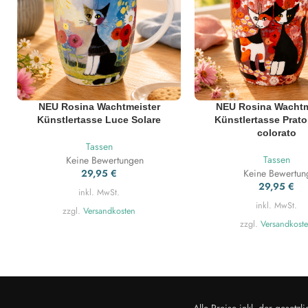
NEU Rosina Wachtmeister
NEU Rosina Wachtm
Künstlertasse Luce Solare
Künstlertasse Prato 
colorato
Tassen
Tassen
Keine Bewertungen
29,95
€
Keine Bewertun
29,95
€
inkl. MwSt.
inkl. MwSt.
zzgl.
Versandkosten
zzgl.
Versandkost
Alle Preise inkl. der geset