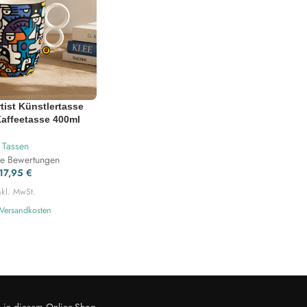
rtist Künstlertasse
Kaffeetasse 400ml
Tassen
ne Bewertungen
17,95
€
nkl. MwSt.
Versandkosten
s in diesem Online-Shop.