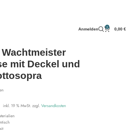
0
Anmelden
0,00
€
 Wachtmeister
se mit Deckel und
ottosopra
en
inkl. 19 % MwSt.
zzgl.
Versandkosten
erialien
ntisch
eit