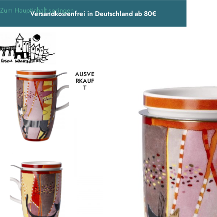
Zum Hauptinhalt springen
Versandkostenfrei in Deutschland ab 80€
Start
/
Wohnen & Accessoires
/
Geschirr
/
Tassen
/
Rosina Wachtmeister Te
AUSVE
RKAUF
T