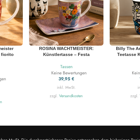
eister
ROSINA WACHTMEISTER:
Billy The A
fiorito
Künstlertasse – Festa
Teetasse 
Tassen
Keine Bewertungen
Kei
gen
39,95
€
inkl. MwSt.
i
zzgl.
Versandkosten
zzgl.
en
zlichen MwSt. Die durchgestrichenen Preise entsprechen dem bisherigen Prei