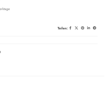
erktage
Teilen:
g