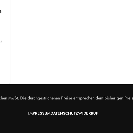
m
t
zlichen MwSt. Die durchgestrichenen Preise entsprechen dem bisherigen Prei
IMPRESSUM
DATENSCHUTZ
WIDERRUF