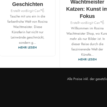
Wachtmeister
Geschichten
Katzen: Kunst i
Erstellt von
Birgit Can
Fokus
Tauche mit uns ein in die
farbenfrohe Welt von Rosina
Erstellt von
Birgit Can
Wachtmeister. Diese
Willkommen im Rosina
Künstlerin hat nicht nur
Wachtmeister Shop, wo Kuns
Leinwände geschmückt,
mehr als nur Bilder ist. In
sondern g...
dieser Reise durch die
MEHR LESEN
faszinierende Welt der
Künstle...
MEHR LESEN
Alle Preise inkl. der geset