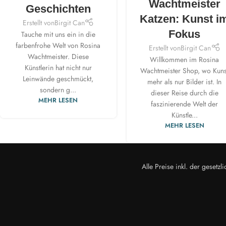
Wachtmeister
Geschichten
Katzen: Kunst i
Erstellt von
Birgit Can
Fokus
Tauche mit uns ein in die
farbenfrohe Welt von Rosina
Erstellt von
Birgit Can
Wachtmeister. Diese
Willkommen im Rosina
Künstlerin hat nicht nur
Wachtmeister Shop, wo Kuns
Leinwände geschmückt,
mehr als nur Bilder ist. In
sondern g...
dieser Reise durch die
MEHR LESEN
faszinierende Welt der
Künstle...
MEHR LESEN
Alle Preise inkl. der geset