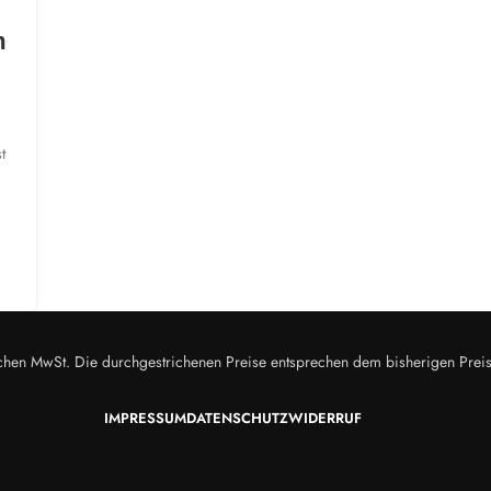
m
t
zlichen MwSt. Die durchgestrichenen Preise entsprechen dem bisherigen Prei
IMPRESSUM
DATENSCHUTZ
WIDERRUF