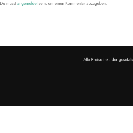
Du musst
angemeldet
sein, um einen Kommentar abzugeben.
Alle Preise inkl. der geset