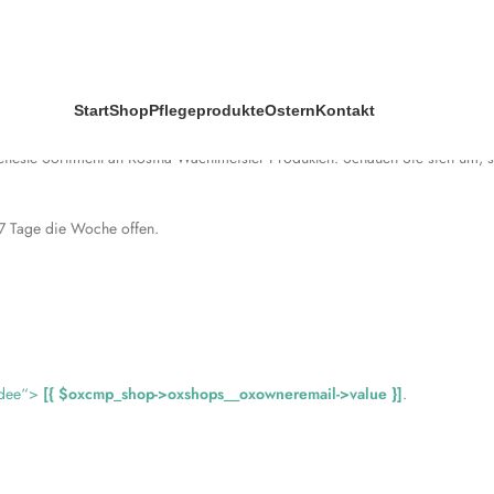
Start
Shop
Pflegeprodukte
Ostern
Kontakt
reiteste Sortiment an Rosina Wachtmeister Produkten. Schauen Sie sich um, s
 7 Tage die Woche offen.
idee“>
[{ $oxcmp_shop->oxshops__oxowneremail->value }]
.