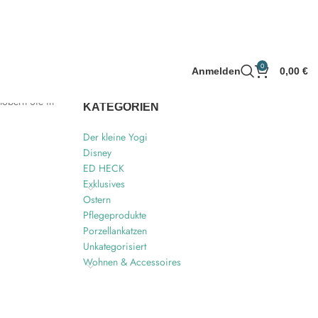
0
Anmelden
0,00
€
töbern Sie in
KATEGORIEN
Der kleine Yogi
Disney
ED HECK
Exklusives
Ostern
Pflegeprodukte
Porzellankatzen
Unkategorisiert
Wohnen & Accessoires