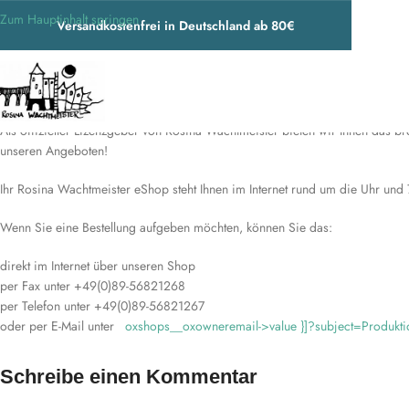
Zum Hauptinhalt springen
Versandkostenfrei in Deutschland ab 80€
Willkommen im Online-Shop von Rosina Wachtmeister …
Als offizieller Lizenzgeber von Rosina Wachtmeister bieten wir Ihnen das b
unseren Angeboten!
Ihr Rosina Wachtmeister eShop steht Ihnen im Internet rund um die Uhr und
Wenn Sie eine Bestellung aufgeben möchten, können Sie das:
direkt im Internet über unseren Shop
per Fax unter +49(0)89-56821268
per Telefon unter +49(0)89-56821267
oder per E-Mail unter
oxshops__oxowneremail->value }]?subject=Produkt
Schreibe einen Kommentar