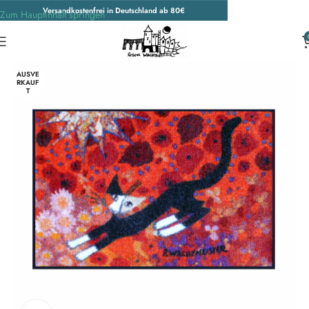
Versandkostenfrei in Deutschland ab 80€
Zum Hauptinhalt springen
Start
/
Wohnen & Accessoires
/
Fußmatten
AUSVE
RKAUF
T