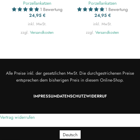
Porzellankatzen
Porzellankatzen
1 Bewertung
1 Bewertung
24,95
€
24,95
€
inkl. MwSt.
inkl. MwSt.
zzgl.
Versandkosten
zzgl.
Versandkosten
Alle Preise inkl. der gesetzlichen MwSt. Die durchgestrichenen Preise
entsprechen dem bisherigen Preis in diesem Online-Shop.
IMPRESSUM
DATENSCHUTZ
WIDERRUF
Vertrag widerrufen
Deutsch