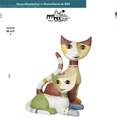
Versandkostenfrei in Deutschland ab 80€
Zum Hauptinhalt springen
Start
/
Porzellankatzen
AUSVE
RKAUF
T