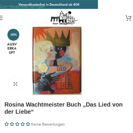
Versandkostenfrei in Deutschland ab 80€
Zum Hauptinhalt springen
Start
/
Wohnen & Accessoires
/
Accessoires
/
Weitere Accessoires
-30%
AUSV
ERKA
UFT
Zum Vergrößern klicken
Rosina Wachtmeister Buch „Das Lied von
der Liebe“
Keine Bewertungen